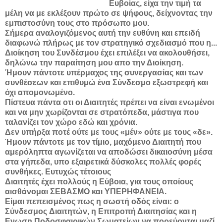
Ευβοίας, είχα την τιμή τα
μέλη να με εκλέξουν
πρώτο σε ψήφους, δείχνοντας την
εμπιστοσύνη τους στο
πρόσωπο μου.
Σήμερα αναλογιζόμενος αυτή την ευθύνη και επειδή
διαφωνώ
πλήρως με τον στρατηγικό σχεδιασμό που η...
Διοίκηση του
Συνδέσμου έχει επιλέξει να ακολουθήσει,
δηλώνω την παραίτηση
μου απο την Διοίκηση.
Ήμουν πάντοτε υπέρμαχος της συνεργασίας και των
συνθέσεων
και επιθυμώ ένα Σύνδεσμο εξωστρεφή και
όχι απομονωμένο.
Πίστευα πάντα οτι οι Διαιτητές πρέπει να είναι ενωμένοι
και να μην
χωρίζονται σε στρατόπεδα, μάστιγα που
ταλανίζει τον χώρο εδώ
και χρόνια.
Δεν υπήρξα ποτέ ούτε με τους «μέν» ούτε με τους «δε».
Ήμουν
πάντοτε με τον τίμιο, μαχόμενο Διαιτητή που
αμερόληπτα
αγωνίζεται να αποδώσει δικαιοσύνη μέσα
στα γήπεδα, υπο
εξαιρετικά δύσκολες πολλές φορές
συνθήκες. Ευτυχώς τέτοιους
Διαιτητές έχει πολλούς η Εύβοια, για τους οποίους
αισθάνομαι
ΣΕΒΑΣΜΟ και ΥΠΕΡΗΦΑΝΕΙΑ.
Είμαι πεπεισμένος πως η σωστή οδός είναι: ο
Σύνδεσμος
Διαιτητών, η Επιτροπή Διαιτησίας και η
Ενωση Ποδοσφαιρικών
Σωματείων να πορεύονται μαζί